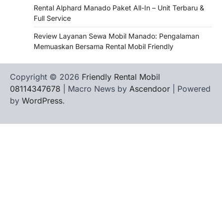
Rental Alphard Manado Paket All-In – Unit Terbaru &
Full Service
Review Layanan Sewa Mobil Manado: Pengalaman
Memuaskan Bersama Rental Mobil Friendly
Copyright © 2026
Friendly Rental Mobil
08114347678
| Macro News by
Ascendoor
| Powered
by
WordPress
.
Hubungi
Privacy
Terms
Tentang
WHATSAPP
Kami
Policy
of
Kami
Service