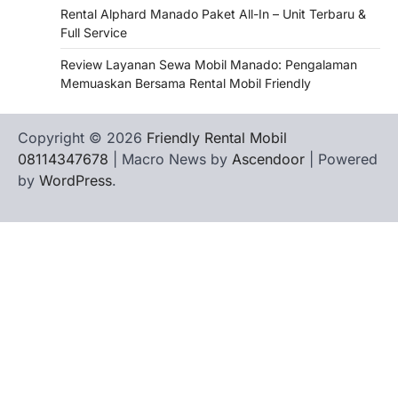
Rental Alphard Manado Paket All-In – Unit Terbaru &
Full Service
Review Layanan Sewa Mobil Manado: Pengalaman
Memuaskan Bersama Rental Mobil Friendly
Copyright © 2026
Friendly Rental Mobil
08114347678
| Macro News by
Ascendoor
| Powered
by
WordPress
.
Hubungi
Privacy
Terms
Tentang
WHATSAPP
Kami
Policy
of
Kami
Service