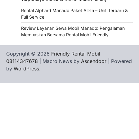
Rental Alphard Manado Paket All-In – Unit Terbaru &
Full Service
Review Layanan Sewa Mobil Manado: Pengalaman
Memuaskan Bersama Rental Mobil Friendly
Copyright © 2026
Friendly Rental Mobil
08114347678
| Macro News by
Ascendoor
| Powered
by
WordPress
.
Hubungi
Privacy
Terms
Tentang
WHATSAPP
Kami
Policy
of
Kami
Service