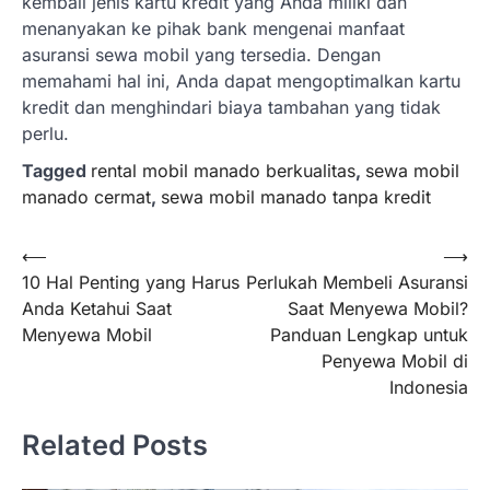
kembali jenis kartu kredit yang Anda miliki dan
menanyakan ke pihak bank mengenai manfaat
asuransi sewa mobil yang tersedia. Dengan
memahami hal ini, Anda dapat mengoptimalkan kartu
kredit dan menghindari biaya tambahan yang tidak
perlu.
Tagged
rental mobil manado berkualitas
,
sewa mobil
manado cermat
,
sewa mobil manado tanpa kredit
Navigasi
⟵
⟶
10 Hal Penting yang Harus
Perlukah Membeli Asuransi
pos
Anda Ketahui Saat
Saat Menyewa Mobil?
Menyewa Mobil
Panduan Lengkap untuk
Penyewa Mobil di
Indonesia
Related Posts